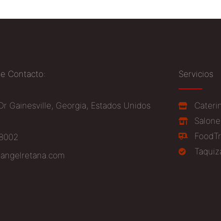
de Contacto:
Servicios
Dr Gainesville, Georgia, Estados Unidos
Cateri
Salone
FoodTr
-8002
Taquiz
angelretana.com