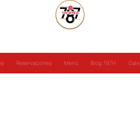
es
Reservaciones
Menú
Blog 787H
Gale