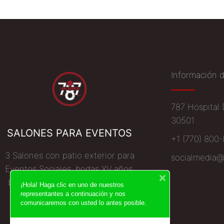
Información 
787 Hospital 
30501
SALONES PARA EVENTOS
+1 (770) 800
3 Salones con patio exterior para
socialmedia@
Eventos Sociales, bodas XV años,
bautizos, baby shower, eventos
¡Hola! Haga clic en uno de nuestros
representantes a continuación y nos
empresariales. Ofrecemos
comunicaremos con usted lo antes posible.
paquetes con todo incluido.