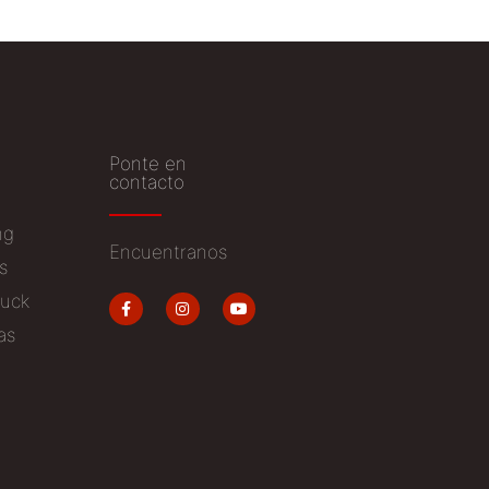
Ponte en
contacto
ng
Encuentranos
s
uck
as