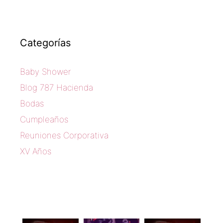
Categorías
Baby Shower
Blog 787 Hacienda
Bodas
Cumpleaños
Reuniones Corporativa
XV Años