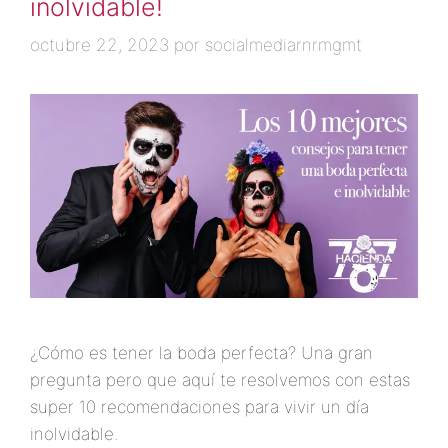
inolvidable!
octubre 22, 2023
por
socialmediarnrmgmt
¿Cómo es tener la boda perfecta? Una gran
pregunta pero que aquí te resolvemos con estas
super 10 recomendaciones para vivir un día
inolvidable.